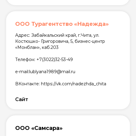
ООО Турагентство «Надежда»
Адрес: Забайкальский край, г.Чита, ул.
Костюшко- Григоровича, 5, бизнес-центр
«Монблан», каб.203
Телефон: +7(3022)32-53-49
e-mail:lublyana1989@mail.ru
ВКонтакте: https://vk.com/nadezhda_chita
Сайт
ООО «Самсара»