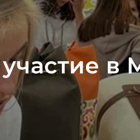
участие в 