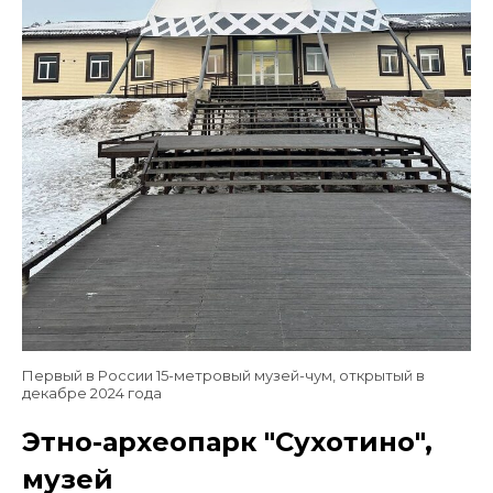
Первый в России 15-метровый музей-чум, открытый в
декабре 2024 года
Этно-археопарк "Сухотино",
музей