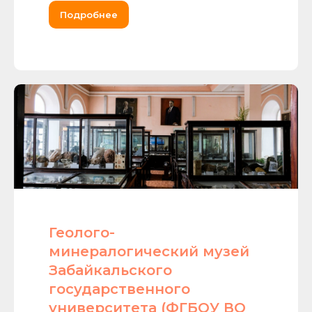
Подробнее
Геолого-
минералогический музей
Забайкальского
государственного
университета (ФГБОУ ВО