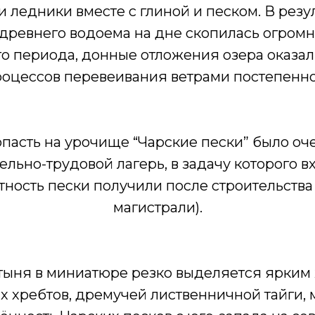
и ледники вместе с глиной и песком. В резу
древнего водоема на дне скопилась огромн
о периода, донные отложения озера оказали
роцессов перевеивания ветрами постепенно
опасть на урочище “Чарские пески” было оче
ельно-трудовой лагерь, в задачу которого в
стность пески получили после строительств
магистрали).
стыня в миниатюре резко выделяется ярким
х хребтов, дремучей лиственничной тайги, 