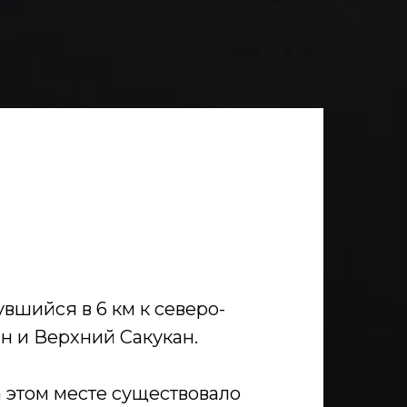
вшийся в 6 км к северо-
н и Верхний Сакукан.
 этом месте существовало