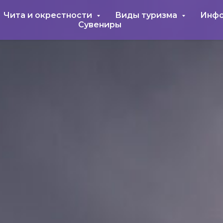
Чита и окрестности
Виды туризма
Инф
Сувениры