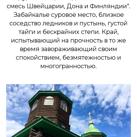
смесь Швейцарии, Дона и Финляндии".
ТОП 10
Забайкалье суровое место, близкое
достопримечательносте
соседство ледников и пустынь, густой
по Чите
тайги и бескрайних степи. Край,
испытывающий на прочность в то же
время завораживающий своим
"В ЧИТУ ЗА МЕЧТУ"
спокойствием, безмятежностью и
многогранностью.
Перейти