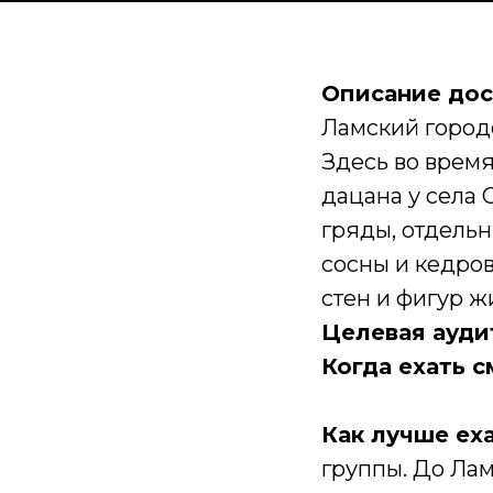
Описание до
Ламский город
Здесь во врем
дацана у села
гряды, отдель
сосны и кедро
стен и фигур ж
Целевая ауд
Когда ехать с
Как лучше ех
группы. До Ла