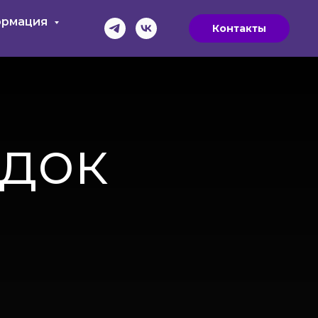
рмация
Контакты
одок