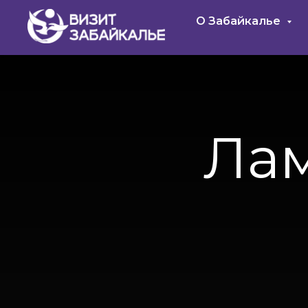
О Забайкалье
Лам