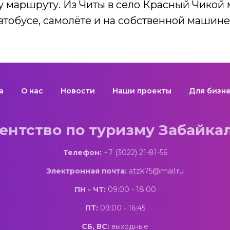
у маршруту. Из Читы в село Красный Чикой
втобусе, самолёте и на собственной машине
а
О нас
Новости
Наши проекты
Для бизн
ентство по туризму Забайка
Телефон:
+7 (3022) 21-81-56
Электронная почта:
atzk75@mail.ru
ПН - ЧТ:
09:00 - 18:00
ПТ:
09:00 - 16:45
СБ, ВС:
выходные