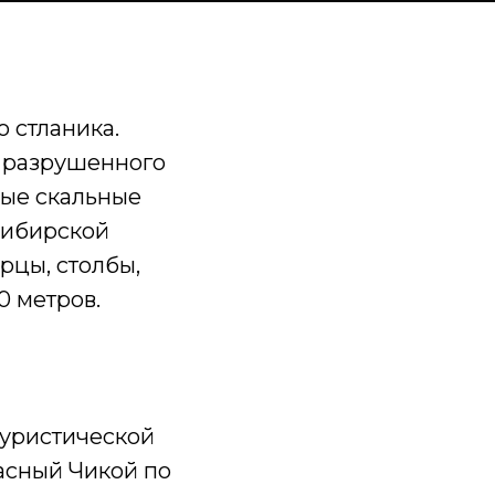
 стланика.
з разрушенного
ные скальные
сибирской
рцы, столбы,
0 метров.
туристической
асный Чикой по