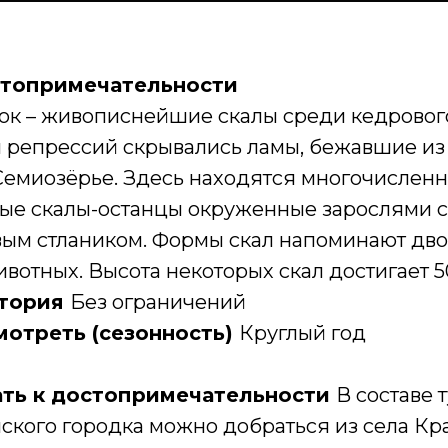
стопримечательности
ок – живописнейшие скалы среди кедрового
я репрессий скрывались ламы, бежавшие и
 Семиозёрье. Здесь находятся многочислен
ные скалы-останцы окруженные зарослями 
вым стлаником. Формы скал напоминают дво
ивотных. Высота некоторых скал достигает 5
итория
Без ограничений
мотреть (сезонность)
Круглый год
ать к достопримечательности
В составе 
мского городка можно добраться из села Кр