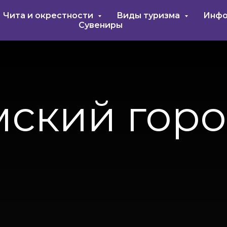
Чита и окрестности
Виды туризма
Инфо
Сувениры
ский гор