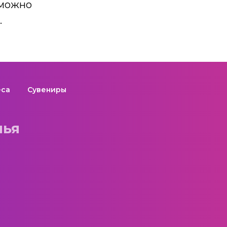
 можно
.
еса
Сувениры
лья