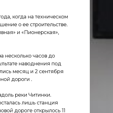
года, когда на техническом
ение о ее строительстве.
ивная» и «Пионерская»,
за несколько часов до
ультате наводнения под
лись месяц и 2 сентября
ной дороги .
вдоль реки Читинки.
осталась лишь станция
овой дороге открылось 11