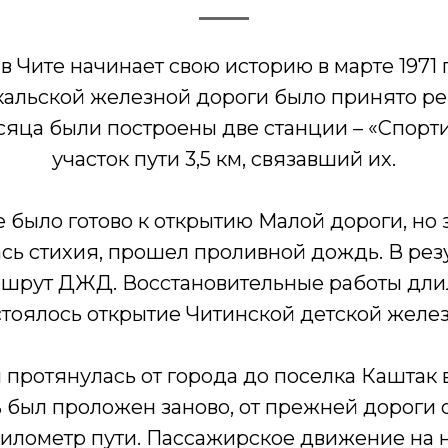
 Чите начинает свою историю в марте 1971 
кальской железной дороги было принято реш
сяца были построены две станции – «Спорт
участок пути 3,5 км, связавший их.
все было готово к открытию Малой дороги, но 
сь стихия, прошел проливной дождь. В рез
ршрут ДЖД. Восстановительные работы дли
остоялось открытие Читинской детской желез
 протянулась от города до поселка Каштак 
ь был проложен заново, от прежней дороги 
илометр пути. Пассажирское движение на н