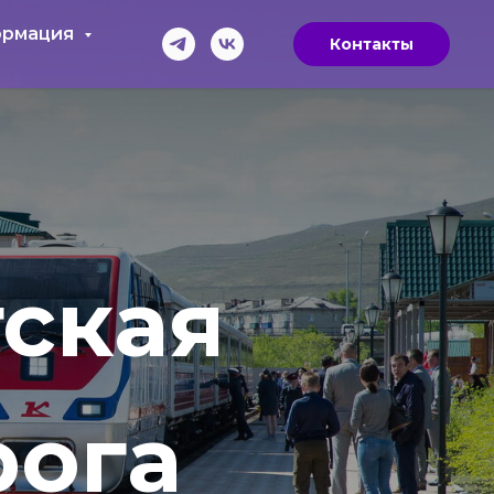
рмация
Контакты
тская
рога