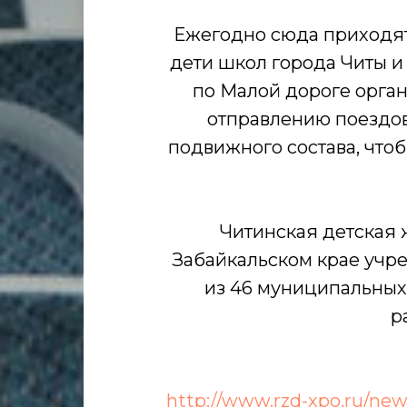
Ежегодно сюда приходят
дети школ города Читы и
по Малой дороге орган
отправлению поездов
подвижного состава, что
Читинская детская 
Забайкальском крае учр
из 46 муниципальных
р
http://www.rzd-xpo.ru/ne