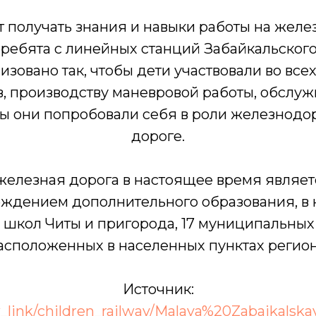
 получать знания и навыки работы на жел
 ребята с линейных станций Забайкальског
изовано так, чтобы дети участвовали во все
, производству маневровой работы, обслу
бы они попробовали себя в роли железнодо
дороге.
железная дорога в настоящее время являе
еждением дополнительного образования, в 
 школ Читы и пригорода, 17 муниципальных
асположенных в населенных пунктах регион
Источник:
w_link/children_railway/Malaya%20Zabaikalsk