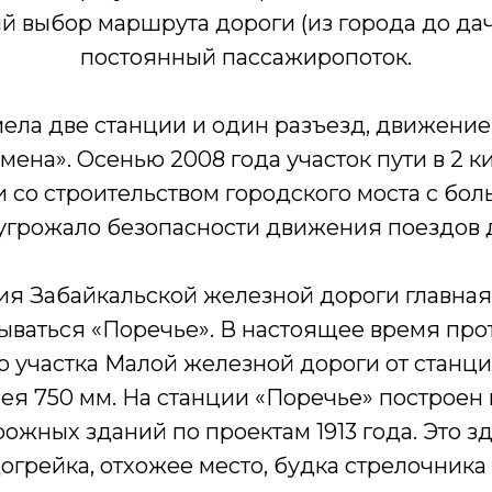
ный выбор маршрута дороги (из города до да
постоянный пассажиропоток.
мела две станции и один разъезд, движени
мена». Осенью 2008 года участок пути в 2 к
и со строительством городского моста с бо
угрожало безопасности движения поездов 
ия Забайкальской железной дороги главная
зываться «Поречье». В настоящее время пр
о участка Малой железной дороги от станци
олея 750 мм. На станции «Поречье» построен
жных зданий по проектам 1913 года. Это з
догрейка, отхожее место, будка стрелочника 