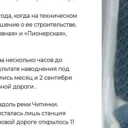
года, когда на техническом
ение о ее строительстве.
ивная» и «Пионерская»,
за несколько часов до
ультате наводнения под
лись месяц и 2 сентября
ной дороги .
вдоль реки Читинки.
осталась лишь станция
овой дороге открылось 11