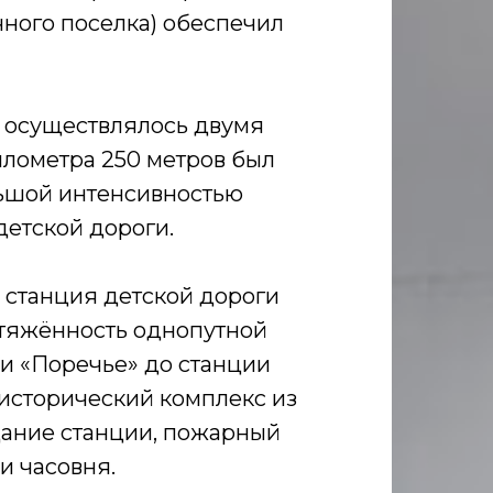
чного поселка) обеспечил
е осуществлялось двумя
илометра 250 метров был
льшой интенсивностью
детской дороги.
 станция детской дороги
отяжённость однопутной
и «Поречье» до станции
 исторический комплекс из
дание станции, пожарный
и часовня.