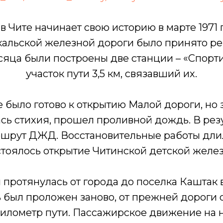
 Чите начинает свою историю в марте 1971 
кальской железной дороги было принято реш
сяца были построены две станции – «Спорт
участок пути 3,5 км, связавший их.
все было готово к открытию Малой дороги, но 
сь стихия, прошел проливной дождь. В рез
ршрут ДЖД. Восстановительные работы дли
остоялось открытие Читинской детской желез
 протянулась от города до поселка Каштак 
ь был проложен заново, от прежней дороги 
илометр пути. Пассажирское движение на н