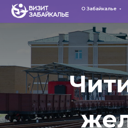
О Забайкалье
Чити
жел