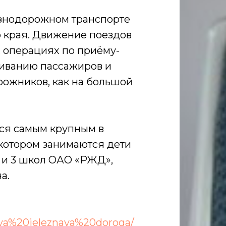
езнодорожном транспорте
о края. Движение поездов
х операциях по приёму-
живанию пассажиров и
рожников, как на большой
тся самым крупным в
котором занимаются дети
 и 3 школ ОАО «РЖД»,
а.
aya%20jeleznaya%20doroga/