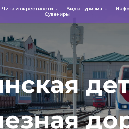
Чита и окрестности
Виды туризма
Инфо
Сувениры
нская де
езная до