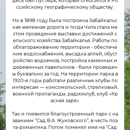
десь был пустырь, который относился к Ро
ссийскому географическому обществу.
Но в 1898 году была построена Забайкальс
кая железная дорога и тогда Чита стала ме
стом проведения выставки достижений с
ельского хозяйства Забайкалья. Работы по
облагораживанию территории - обеспече
ние водоснабжения, высадка аллей, обуст
ройство водоемов, постройка каменных и
деревянных павильонов - были проведен
ы буквально за год. На территории парка в
1920-е годы работали различные клубы по
интересам — комсомольский, стрелковый,
военной пропаганды, радиоклуб, клуб «Кр
асная заря».
Так и появился благоустроенный парк с на
званием “Сад В.А. Жуковского”, в честь поэ
та-романтика. Потом поменял имя на “Сад