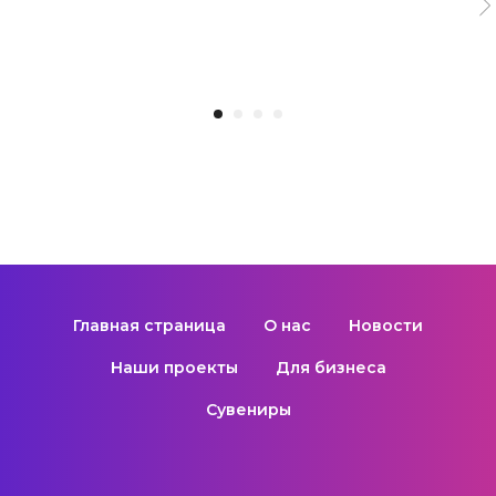
https://www.tourister.ru/world/europe/russia/
city/chita/parks/33274
Главная страница
О нас
Новости
Наши проекты
Для бизнеса
Сувениры