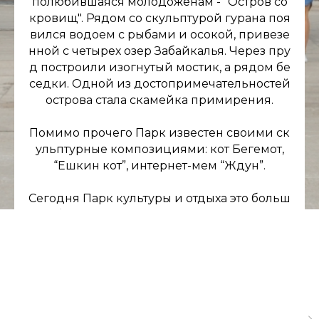
полюбившаяся молодоженам - "Остров со
кровищ". Рядом со скульптурой гурана поя
вился водоем с рыбами и осокой, привезе
нной с четырех озер Забайкалья. Через пру
д построили изогнутый мостик, а рядом бе
седки. Одной из достопримечательностей
острова стала скамейка примирения.
Помимо прочего Парк известен своими ск
ульптурные композициями: кот Бегемот,
“Ешкин кот”, интернет-мем “Ждун”.
Сегодня Парк культуры и отдыха это больш
ая облагороженная территория с детским
и аттракционами, скульптурами и фонтано
м, которая привлекает жителей и гостей го
рода!
Источник:
https://www.chitatravel.ru/park-od
ora-chita.html