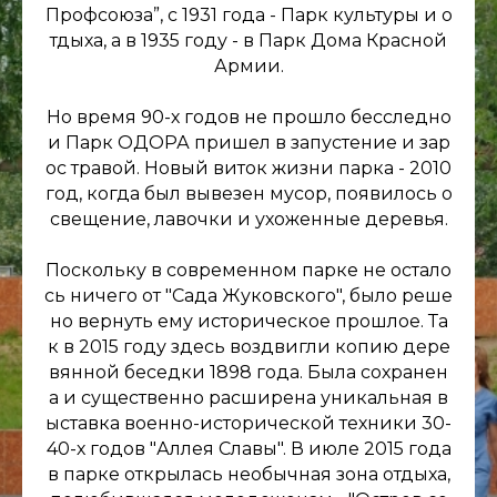
Профсоюза”, с 1931 года - Парк культуры и о
тдыха, а в 1935 году - в Парк Дома Красной
Армии.
Но время 90-х годов не прошло бесследно
и Парк ОДОРА пришел в запустение и зар
ос травой. Новый виток жизни парка - 2010
год, когда был вывезен мусор, появилось о
свещение, лавочки и ухоженные деревья.
Поскольку в современном парке не остало
сь ничего от "Сада Жуковского", было реше
но вернуть ему историческое прошлое. Та
к в 2015 году здесь воздвигли копию дере
вянной беседки 1898 года. Была сохранен
а и существенно расширена уникальная в
ыставка военно-исторической техники 30-
40-х годов "Аллея Славы". В июле 2015 года
в парке открылась необычная зона отдыха,