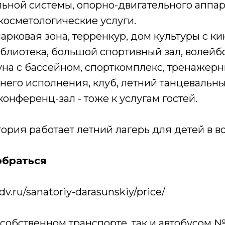
ьной системы, опорно-двигательного аппара
косметологические услуги.
арковая зона, терренкур, дом культуры с к
иблиотека, большой спортивный зал, волейб
на с бассейном, спорткомплекс, тренажерн
его исполнения, клуб, летний танцевальный
онференц-зал - тоже к услугам гостей.
тория работает летний лагерь для детей в воз
обраться
dv.ru/sanatoriy-darasunskiy/price/
собственном транспорте, так и автобусом № 