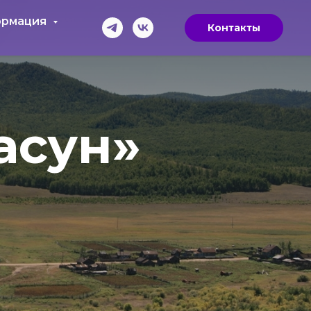
рмация
Контакты
асун»