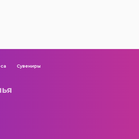
еса
Сувениры
лья