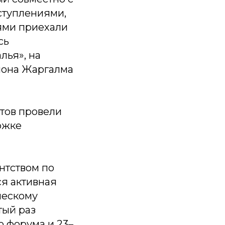
ыступлениями,
ями приехали
сь
лья», на
иона Жаргалма
ктов провели
ржке
нтством по
я активная
ческому
тый раз
 форума и 23–