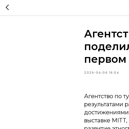
Агентст
поделил
первом 
2026-04-06 16:54
Агентство по т
результатами р
достижениями 
выставке MITT,
развитие этног