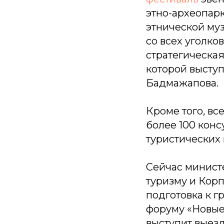
этно-археопарк
этнической му
со всех уголко
стратегическая
которой высту
Бадмажапова.
Кроме того, вс
более 100 кон
туристических 
Сейчас министе
туризму и Кор
подготовка к 
форуму «Новые
выступит выез