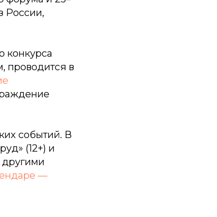
з России,
о конкурса
, проводится в
ие
граждение
ких событий. В
уд» (12+) и
и другими
лендаре —