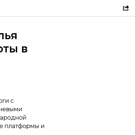
лья
оты в
оги с
ючевыми
народной
ие платформы и