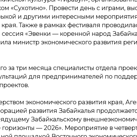
ом «Сухотино». Провести день с играми, в
зыкой и другими интересными мероприяти
в края. Также в рамках фестиваля проводила
 сессия «Эвенки — коренной народ Забайка
пила министр экономического развития рег
его за три месяца специалисты отдела прое
сультаций для предпринимателей по подде
проектов.
рством экономического развития края, Аге
порацией развития Забайкалья продолжаетс
грядущему Забайкальскому внешнеэкономи
 горизонты — 2026». Мероприятие в четвер
дной площадкой Восточного экономического