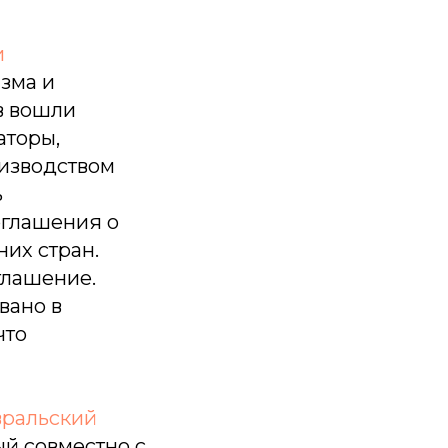
и
зма и
в вошли
аторы,
изводством
ь
оглашения о
них стран.
глашение.
вано в
что
вральский
ый совместно с