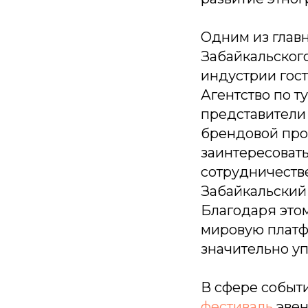
Одним из главн
Забайкальског
индустрии гост
Агентство по т
представители
брендовой про
заинтересовать
сотрудничестве
Забайкальский
Благодаря этом
мировую платф
значительно уп
В сфере событ
фестиваль
эвен