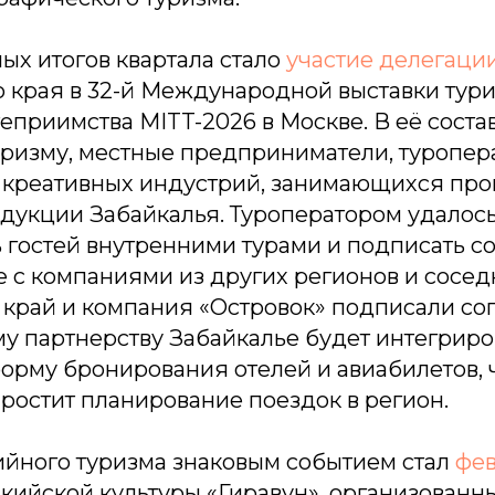
ых итогов квартала стало
участие делегаци
о края в 32-й Международной выставки тури
еприимства MITT-2026 в Москве. В её соста
уризму, местные предприниматели, туропер
 креативных индустрий, занимающихся про
дукции Забайкалья. Туроператором удалос
 гостей внутренними турами и подписать с
 с компаниями из других регионов и сосед
 край и компания «Островок» подписали со
у партнерству Забайкалье будет интегриро
орму бронирования отелей и авиабилетов, 
ростит планирование поездок в регион.
ийного туризма знаковым событием стал
фе
кийской культуры «Гиравун», организованн