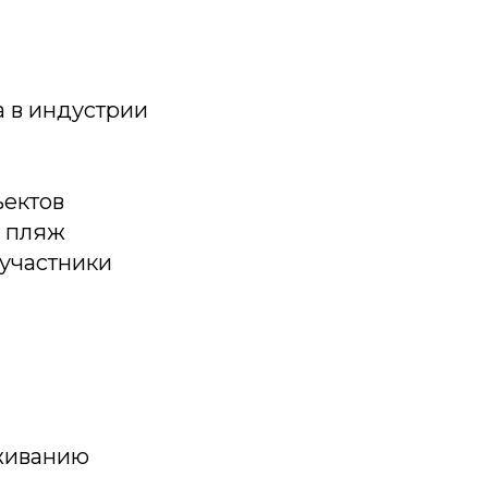
 в индустрии
ъектов
, пляж
 участники
уживанию