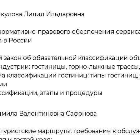
 Биткулова Лилия Ильдаровна
нормативно-правового обеспечения сервиса
а в России
 закон об обязательной классификации об
ндустрии: гостиницы, горно-лыжные трассы
а классификации гостиниц: типы гостиниц,
ии
ссификации, этапы и процедуры
Людмила Валентиновна Сафонова
туристские маршруты: требования к обсл
п и гостей края: