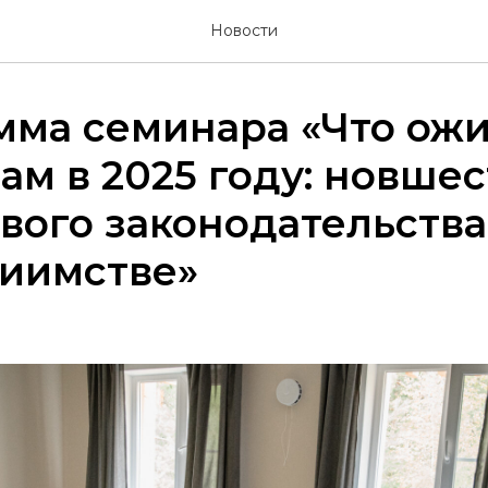
Новости
мма семинара «Что ож
ам в 2025 году: новшес
вого законодательства
риимстве»