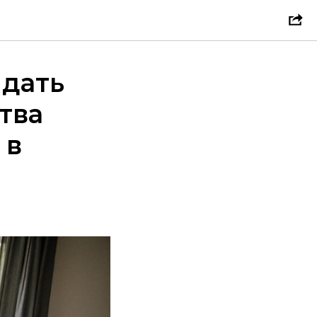
идать
тва
 в