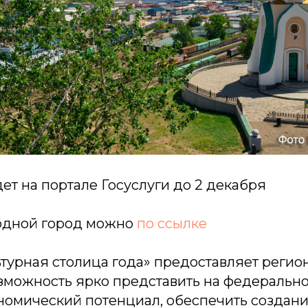
ет на портале Госуслуги до 2 декабря
одной город можно
по ссылке
турная столица года» предоставляет регио
зможность ярко представить на федерально
номический потенциал, обеспечить создани