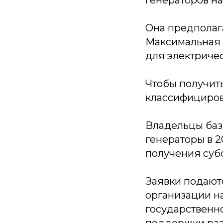
генераторов на
Она предполаг
Максимальная 
для электрическ
Чтобы получит
классифициров
Владельцы баз
генераторы в 2
получения субси
Заявки подают
организации н
государственн