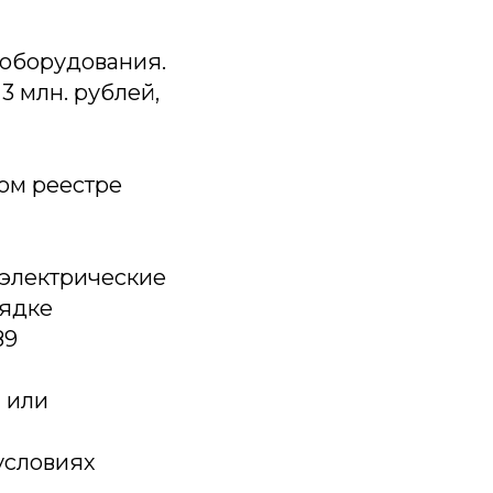
 оборудования.
 млн. рублей,
ом реестре
 электрические
рядке
89
 или
условиях