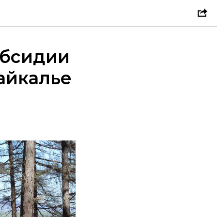
убсидии
айкалье