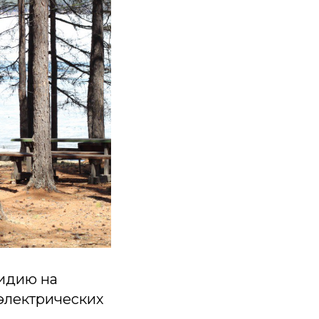
идию на
 электрических