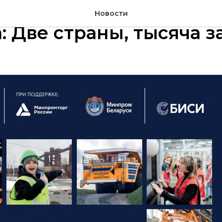
ствие в мир промышл
Новости
: Две страны, тысяча з