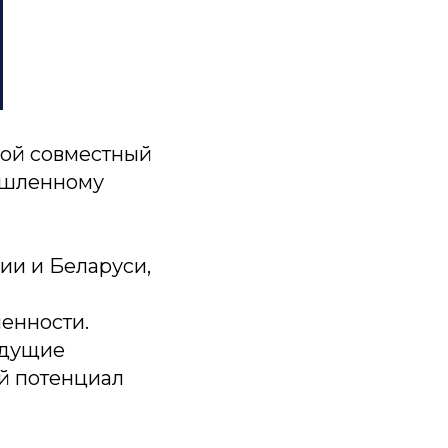
шой совместный
мышленному
ии и Беларуси,
енности.
едущие
й потенциал