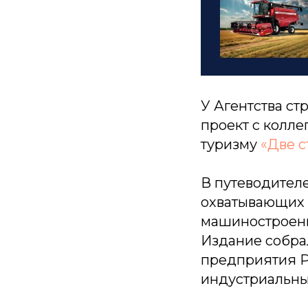
У Агентства с
проект с колл
туризму
«Две с
В путеводител
охватывающих 
машиностроени
Издание собра
предприятия Р
индустриальны