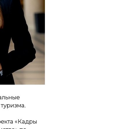
альные
туризма.
оекта «Кадры