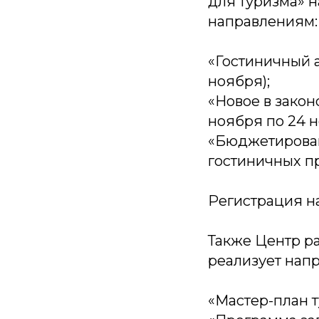
для туризма» н
направлениям:
«Гостиничный 
ноября);
«Новое в закон
ноября по 24 н
«Бюджетирован
гостиничных пр
Регистрация н
Также Центр р
реализует нап
«Мастер-план т