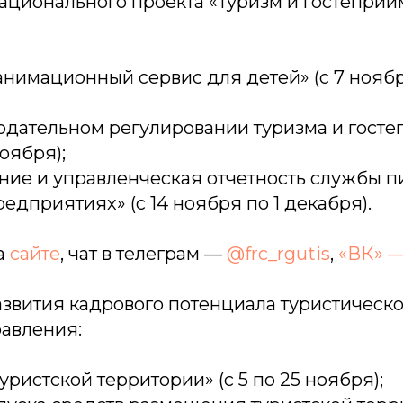
ационального проекта «Туризм и гостеприи
анимационный сервис для детей» (с 7 ноябр
одательном регулировании туризма и гостеп
оября);
ие и управленческая отчетность службы п
едприятиях» (с 14 ноября по 1 декабря).
а
сайте
, чат в телеграм —
@frc_rgutis
,
«ВК» 
азвития кадрового потенциала туристическо
равления:
уристской территории» (с 5 по 25 ноября);