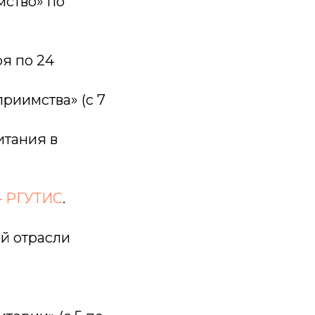
мство» по
я по 24
риимства» (с 7
итания в
— РГУТИС
.
й отрасли