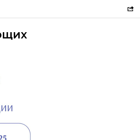
ции
ющих