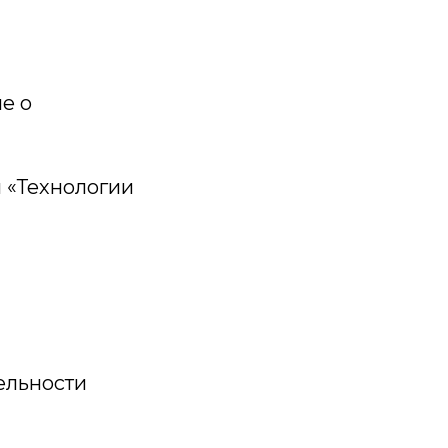
е о
 «Технологии
ельности