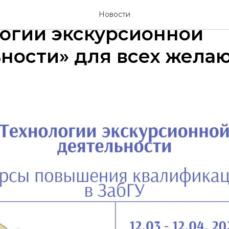
повышения квалифика
Новости
огии экскурсионной
ьности» для всех жела