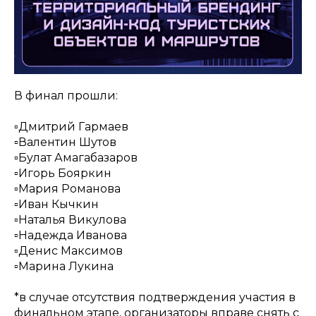
В финал прошли:
▫️Дмитрий Гармаев
▫️Валентин Шутов
▫️Булат Амагабазаров
▫️Игорь Бояркин
▫️Мария Романова
▫️Иван Кычкин
▫️Наталья Викулова
▫️Надежда Иванова
▫️Денис Максимов
▫️Марина Лукина
*в случае отсутствия подтверждения участия в
финальном этапе, организаторы вправе снять с