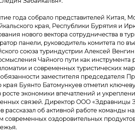
следия Забайкалья».
тие года собрало представителей Китая, М
йкальского края, Республики Бурятия и Ирк
вания нового вектора сотрудничества в тур
ратор панели, руководитель комитета по в
йского союза туриндустрии Алексей Венги
осмысления Чайного пути как инструмента 
пломатии и современных туристических мар
бязанности заместителя председателя Пр
о края Буянто Батомункуев отметил ключев
в росте экономики впечатлений и укреплен
енных связей. Директор ООО «Здравницы 
в рассказал об активной работе команды н
 современных оздоровительных продуктов 
бежья.