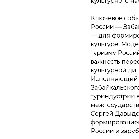
культурного на
Ключевое собы
России — Заба
— для формиро
культуре. Моде
туризму Росси
важность пере
культурной ди
Исполняющий о
Забайкальског
туриндустрии 
межгосударств
Сергей Давыдо
формированием
России и зару