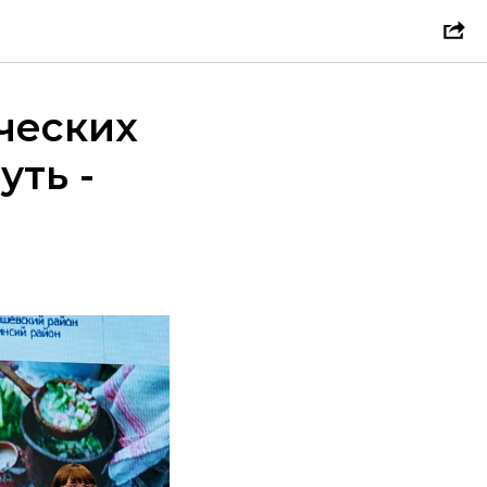
ческих
уть -