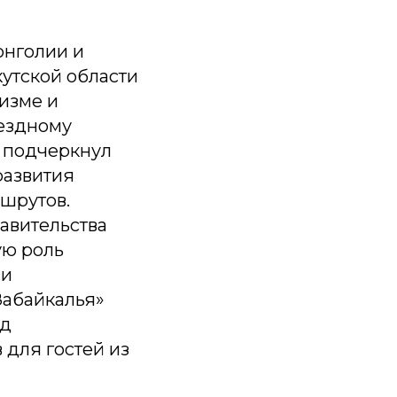
онголии и
утской области
изме и
ъездному
н подчеркнул
развития
шрутов.
авительства
ую роль
ии
Забайкалья»
ад
для гостей из