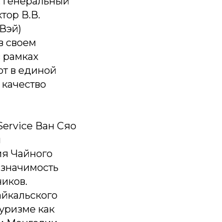
, генеральный
тор В.В.
Вэй)
в своем
в рамках
ют в единой
 качество
Service Ван Сяо
й
ия Чайного
 значимость
иков.
айкальского
уризме как