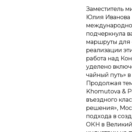
Заместитель м
Юлия Иванова в
международное
подчеркнула в
маршруты для 
реализации эти
работа над Кон
уделено включ
чайный путь» в
Продолжая тем
Khomutova & P
въездного кла
решения», Мос
подхода в созд
ОКН в Великий