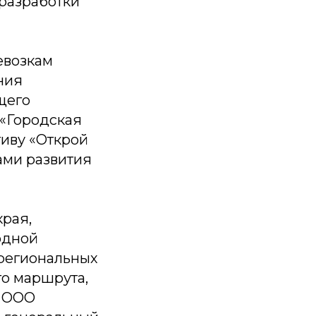
разработки
евозкам
ния
щего
«Городская
иву «Открой
ами развития
края,
одной
региональных
о маршрута,
а ООО