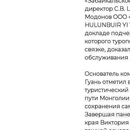
«Забайкальско
директор С.В.
Модонов ООО «
HULUNBUIR YI 
докладе подчер
которого туроп
связке, доказа
обслуживания 
Основатель комп
Гуань отметил 
туристический
пути Монголии
сохранения са
Завершая пане
края Виктория