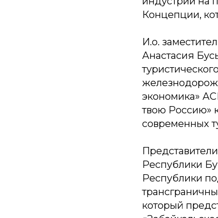
индустрии на 
Концепции, кот
И.о. заместите
Анастасия Бус
туристическог
железнодорожн
экономика» АС
твою Россию» 
современных т
Представители
Республики Бу
Республики по
трансграничны
который предс