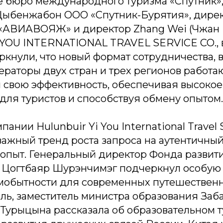
е бюро международного туризма «Спутник»
 Цыбенжабон ООО «Спутник-Бурятия», дирек
АВИАВОЯЖ» и директор Zhang Wei (Чжан 
YOU INTERNATIONAL TRAVEL SERVICE CO., 
кнули, что новый формат сотрудничества, 
ераторы двух стран и трех регионов работа
л свою эффективность, обеспечивая высокое
для туристов и способствуя обмену опытом.
ании Hulunbuir Yi You International Travel 
важный тренд роста запроса на аутентичны
 опыт. Генеральный директор Фонда развит
 Цогтбаяр Шурэнчимэг подчеркнул особую
мобытности для современных путешественн
ль, заместитель министра образования Заб
 Турыцына рассказала об образовательном т