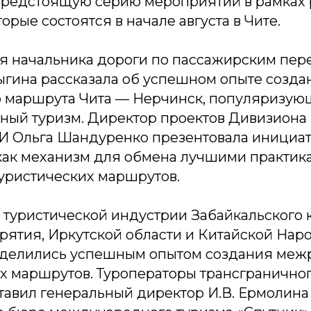
предстоящую серию мероприятий в рамках 
орые состоятся в начале августа в Чите.
ля начальника дороги по пассажирским пер
ыгина рассказала об успешном опыте созда
о маршрута Чита — Нерчинск, популяризую
ый туризм. Директор проектов Дивизиона 
И Ольга Шандуренко презентовала инициат
как механизм для обмена лучшими практик
уристических маршрутов.
 туристической индустрии Забайкальского 
рятия, Иркутской области и Китайской Нар
делились успешным опытом создания меж
х маршрутов. Туроператоры трансграничног
тавил генеральный директор И.В. Ермолин