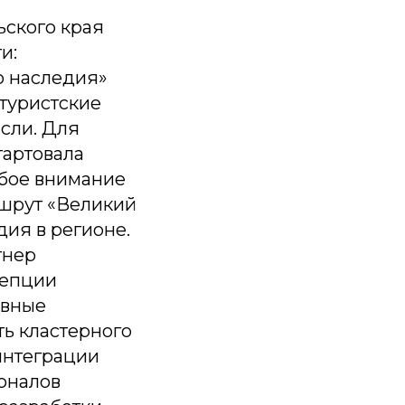
ьского края
и:
о наследия»
 туристские
сли. Для
тартовала
обое внимание
ршрут «Великий
дия в регионе.
тнер
цепции
ивные
ть кластерного
 интеграции
оналов