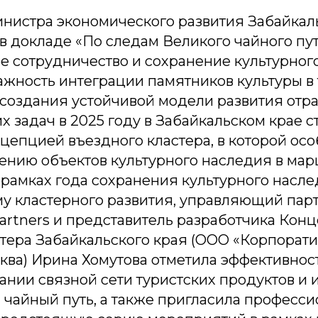
инистра экономического развития Забайкал
 докладе «По следам Великого чайного пут
 сотрудничество и сохранение культурног
ажность интеграции памятников культуры в
создания устойчивой модели развития отра
х задач в 2025 году в Забайкальском крае с
цепцией въездного кластера, в которой ос
ению объектов культурного наследия в ма
 рамках года сохранения культурного насле
у кластерного развития, управляющий пар
artners и представитель разработчика Кон
стера Забайкальского края (ООО «Корпорат
ква) Ирина Хомутова отметила эффективнос
ании связной сети туристских продуктов и
 чайный путь, а также пригласила професси