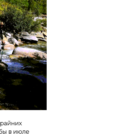
крайних
бы в июле