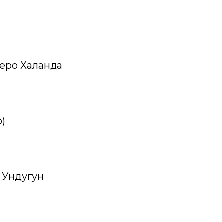
зеро Халанда
о)
о Ундугун