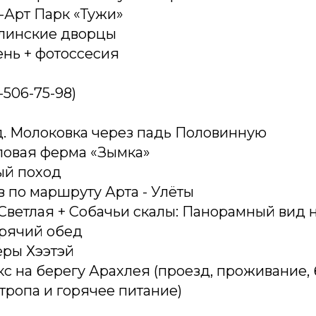
-Арт Парк «Тужи»
алинские дворцы
ень + фотоссесия
-506-75-98)
д. Молоковка через падь Половинную
аловая ферма «Зымка»
ый поход
в по маршруту Арта - Улёты
 Светлая + Собачьи скалы: Панорамный вид н
рячий обед
еры Хээтэй
кс на берегу Арахлея (проезд, проживание, 
тропа и горячее питание)