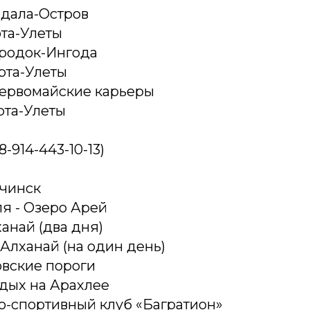
Кадала-Остров
рта-Улеты
Городок-Ингода
Арта-Улеты
 Первомайские карьеры
Арта-Улеты
-914-443-10-13)
рчинск
юля - Озеро Арей
ханай (два дня)
 - Алханай (на один день)
овские пороги
Отдых на Арахлее
о-спортивный клуб «Багратион»