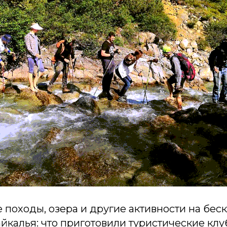
 походы, озера и другие активности на бес
йкалья: что приготовили туристические клу