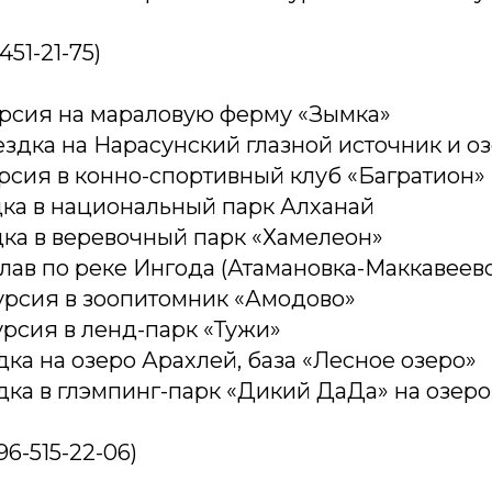
451-21-75)
урсия на мараловую ферму «Зымка»
оездка на Нарасунский глазной источник и о
урсия в конно-спортивный клуб «Багратион»
дка в национальный парк Алханай
дка в веревочный парк «Хамелеон»
плав по реке Ингода (Атамановка-Маккавеев
курсия в зоопитомник «Амодово»
урсия в ленд-парк «Тужи»
дка на озеро Арахлей, база «Лесное озеро»
дка в глэмпинг-парк «Дикий ДаДа» на озер
96-515-22-06)