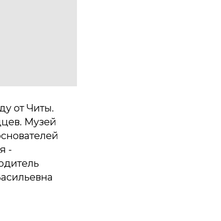
у от Читы.
дцев. Музей
основателей
я -
одитель
Васильевна