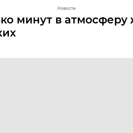
шаем перенестись на
Новости
ко минут в атмосферу
ких