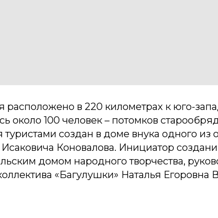
 расположено в 220 километрах к юго-запад
ь около 100 человек – потомков старообря
туристами создан в доме внука одного из 
 Исаковича Коновалова. Инициатор создани
льским домом народного творчества, руков
коллектива «Багулушки» Наталья Егоровна 