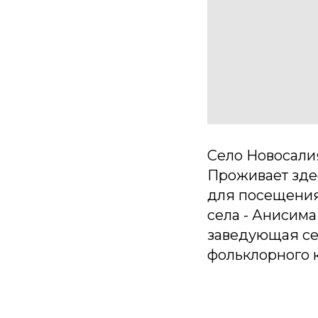
Село Новосалия
Проживает здес
для посещения 
села - Анисима
заведующая се
фольклорного 