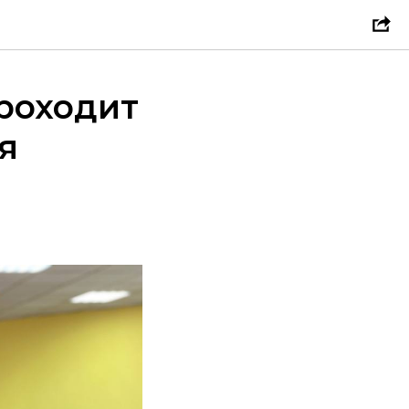
проходит
я