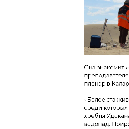
Она знакомит ж
преподавателе
пленэр в Калар
«Более ста жи
среди которых 
хребты Удокана
водопад. Прир