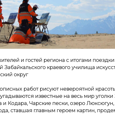
ителей и гостей региона с итогами поездки
й Забайкальского краевого училища искусс
ский округ
вописных работ рисуют невероятной красот
угадываются известные на весь мир уголки 
 и Кодара, Чарские пески, озеро Люксюгун,
ода, ставшая главным героем картин, прод