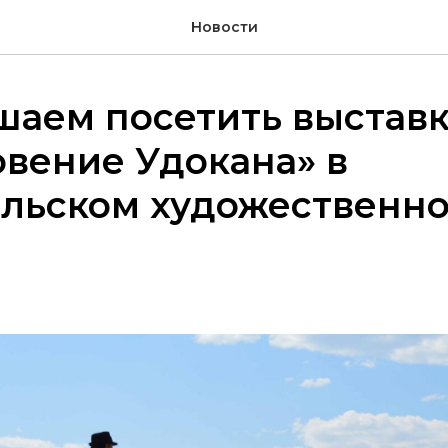
Новости
шаем посетить выставк
вение Удокана» в
альском художественн