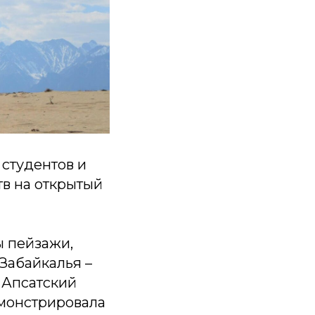
 студентов и
тв на открытый
ы пейзажи,
Забайкалья –
 Апсатский
емонстрировала