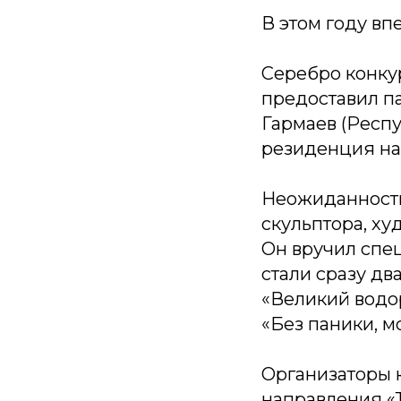
В этом году вп
Серебро конку
предоставил па
Гармаев (Респу
резиденция на
Неожиданность
скульптора, ху
Он вручил спе
стали сразу дв
«Великий водо
«Без паники, м
Организаторы 
направления «