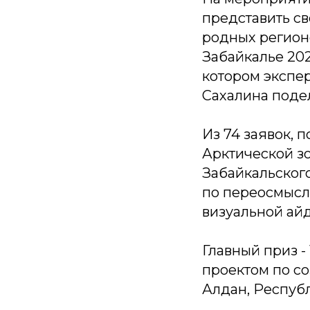
представить с
родных регион
Забайкалье 202
котором экспер
Сахалина поде
Из 74 заявок, 
Арктической зо
Забайкальского
по переосмысл
визуальной ай
Главный приз -
проектом по со
Алдан, Республ