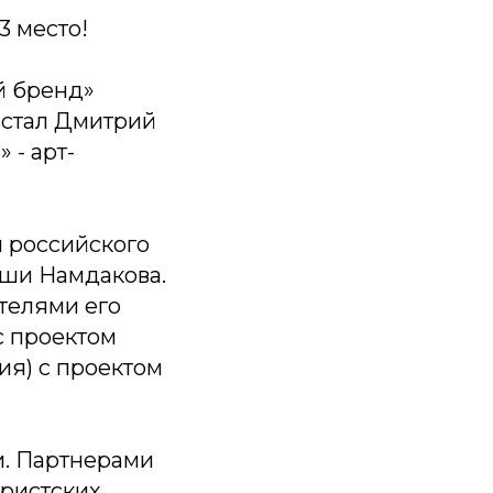
3 место!
й бренд»
 стал Дмитрий
 - арт-
 российского
аши Намдакова.
телями его
 с проектом
ия) с проектом
и. Партнерами
уристских