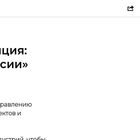
ция:
ссии»
правлению
ектов и
устрий, чтобы