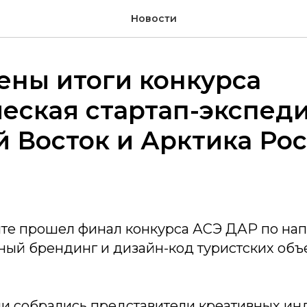
Новости
ены итоги конкурса
еская стартап-экспеди
 Восток и Арктика Ро
Чите прошел финал конкурса АСЭ ДАР по на
ный брендинг и дизайн-код туристских объ
и собрались представители креативных инд