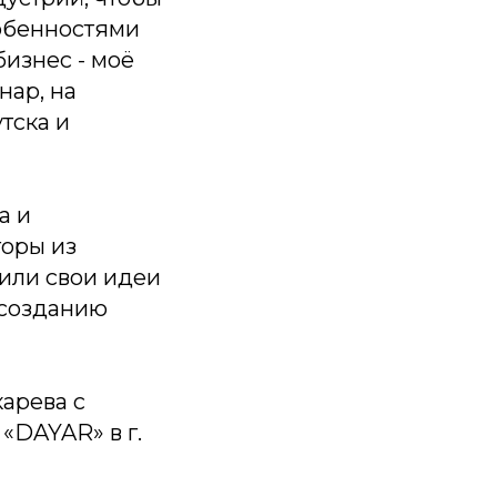
собенностями
изнес - моё
нар, на
тска и
а и
торы из
вили свои идеи
 созданию
карева с
«DAYAR» в г.