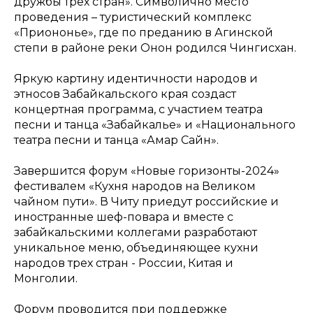
дружбы трех стран». Символично место
проведения – туристический комплекс
«Приононье», где по преданию в Агинской
степи в районе реки Онон родился Чингисхан.
Яркую картину идентичности народов и
этносов Забайкальского края создаст
концертная программа, с участием театра
песни и танца «Забайкалье» и «Национального
театра песни и танца «Амар Сайн».
Завершится форум «Новые горизонты-2024»
фестивалем «Кухня народов на Великом
чайном пути». В Читу приедут российские и
иностранные шеф-повара и вместе с
забайкальскими коллегами разработают
уникальное меню, объединяющее кухни
народов трех стран - России, Китая и
Монголии.
Форум проводится при поддержке