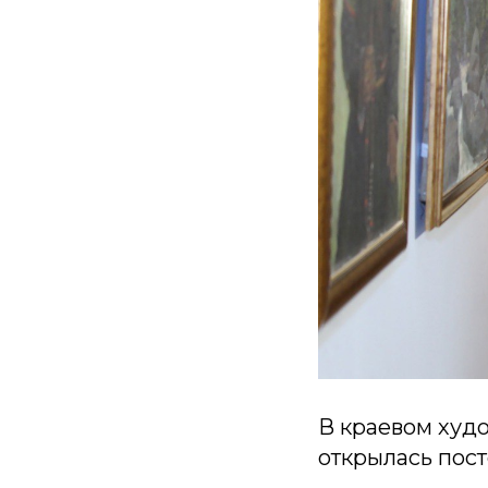
В краевом худ
открылась пос