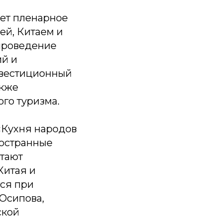
ет пленарное
й, Китаем и
проведение
ий и
нвестиционный
акже
го туризма.
«Кухня народов
ностранные
отают
Китая и
тся при
Осипова,
ской