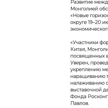
Развитие межд
Монголией обс
«Новые горизон
округе 19–20 
экономическог
«Участники фор
Китая, Монголи
посвященных в
Уверен, прове
укреплению ме
наращиванию т
налаживанию со
выставочной д
Фонда Росконг
Павлов.