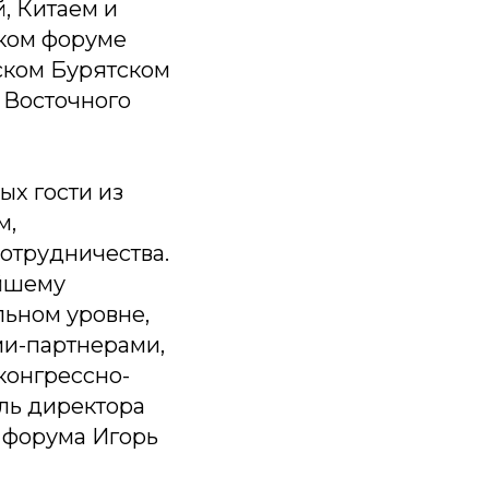
, Китаем и
ком форуме
нском Бурятском
 Восточного
ых гости из
м,
отрудничества.
ейшему
ьном уровне,
ми-партнерами,
конгрессно-
ель директора
 форума Игорь