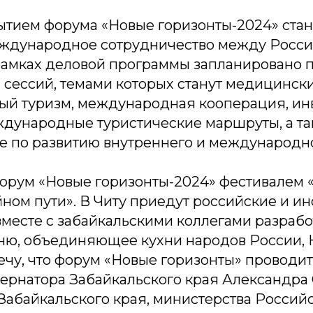
тием форума «Новые горизонты-2024» стан
ждународное сотрудничество между Россие
рамках деловой программы запланировано 
 сессий, темами которых станут медицинск
ый туризм, международная кооперация, и
ждународные туристические маршруты, а т
е по развитию внутреннего и международно
орум «Новые горизонты-2024» фестивалем 
ном пути». В Читу приедут российские и и
вместе с забайкальскими коллегами разраб
ню, объединяющее кухни народов России, 
ечу, что форум «Новые горизонты» проводи
ернатора Забайкальского края Александра 
Забайкальского края, министерства Россий