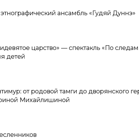
этнографический ансамбль «Гудяй Дуннэ»
ридевятое царство» — спектакль «По следам
ля детей
тимур: от родовой тамги до дворянского гер
риной Михайлишиной
есленников