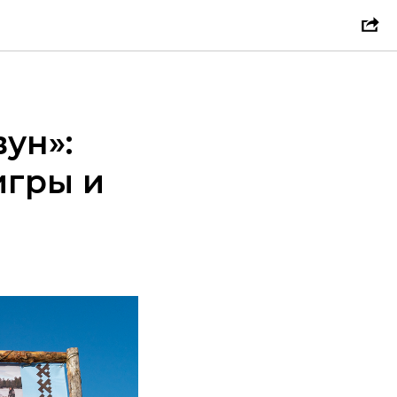
ун»:
игры и