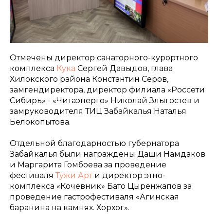
Отмечены директор санаторного-курортного
комплекса
Кука
Сергей Давыдов, глава
Хилокского района Константин Серов,
замгендиректора, директор филиала «Россети
Сибирь» - «Читаэнерго» Николай Злыгостев и
замруководителя ТИЦ Забайкалья Наталья
Белокопытова.
Отдельной благодарностью губернатора
Забайкалья были награждены Даши Намдаков
и Маргарита Гомбоева за проведение
фестиваля
Тужи Арт
и директор этно-
комплекса «Кочевник» Бато Цыренжапов за
проведение гастрофестиваля «Агинская
баранина на камнях. Хорхог».