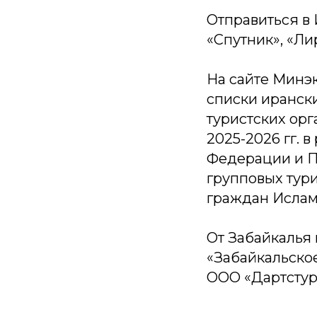
Отправиться в
«Спутник», «Ли
На сайте Минэ
списки иранск
туристских ор
2025-2026 гг.
Федерации и П
групповых тур
граждан Исламс
От Забайкалья
«Забайкальско
ООО «Дартстур