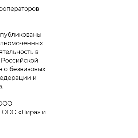
уроператоров
опубликованы
полномоченных
ятельность в
м Российской
 о безвизовых
Федерации и
а.
 ООО
, ООО «Лира» и