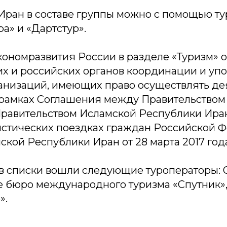
 Иран в составе группы можно с помощью т
ра» и «Дартстур».
кономразвития России в разделе «Туризм» 
их и российских органов координации и у
ганизаций, имеющих право осуществлять де
 в рамках Соглашения между Правительство
равительством Исламской Республики Иран
истических поездках граждан Российской 
кой Республики Иран от 28 марта 2017 год
 в списки вошли следующие туроператоры:
е бюро международного туризма «Спутник»
».