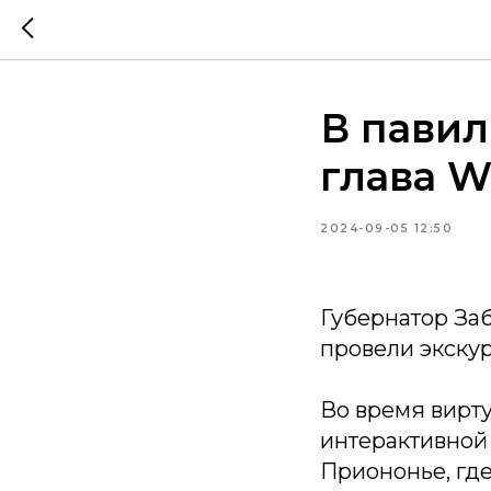
В павил
глава W
2024-09-05 12:50
Губернатор За
провели экскур
Во время вирту
интерактивной 
Приононье, где