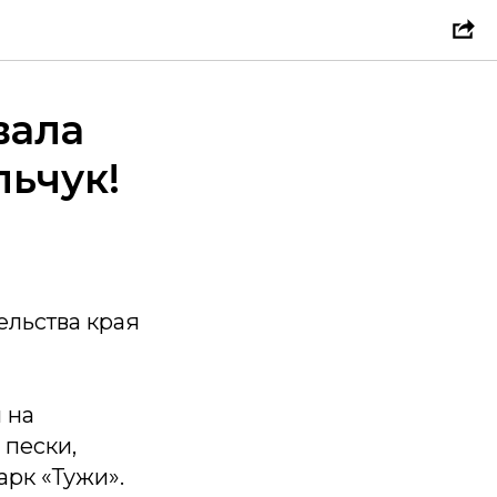
вала
льчук!
ельства края
 на
 пески,
арк «Тужи».