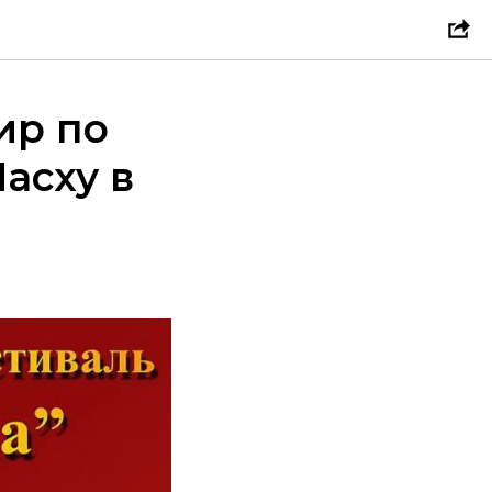
ир по
асху в