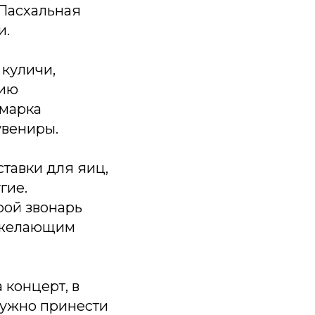
«Пасхальная
и.
 куличи,
цию
рмарка
увениры.
тавки для яиц,
гие.
рой звонарь
т желающим
 концерт, в
нужно принести