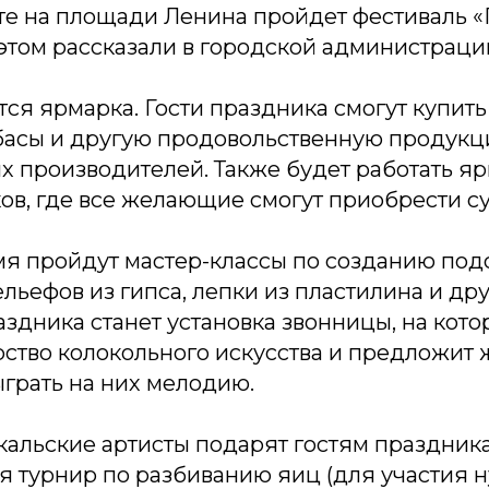
ите на площади Ленина пройдет фестиваль 
б этом рассказали в городской администраци
ется ярмарка. Гости праздника смогут купить
лбасы и другую продовольственную продук
х производителей. Также будет работать я
в, где все желающие смогут приобрести с
мя пройдут мастер-классы по созданию подс
льефов из гипса, лепки из пластилина и дру
дника станет установка звонницы, на кото
рство колокольного искусства и предложи
грать на них мелодию.
йкальские артисты подарят гостям праздника
ся турнир по разбиванию яиц (для участия 