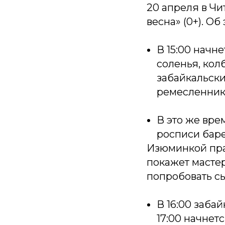
20 апреля в Ч
весна» (0+). О
В 15:00 начн
соленья, ко
забайкальски
ремесленнико
В это же вре
росписи баре
Изюминкой праз
покажет масте
попробовать сы
В 16:00 заба
17:00 начнет