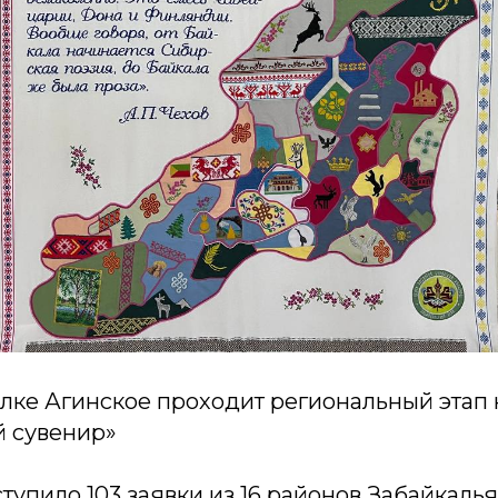
елке Агинское проходит региональный этап 
й сувенир»
ступило 103 заявки из 16 районов Забайкаль