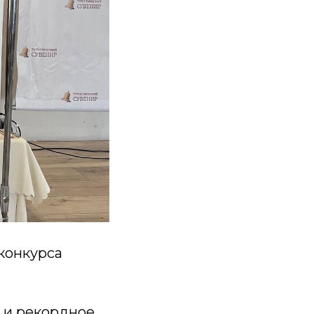
конкурса
я и рекордное