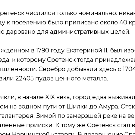
Сретенск числился только номинально: ника
оду к поселению было приписано около 40 к
ло даровано для административных целей.
жденном в 1790 году Екатериной II, был из
езда, к которому Сретенск тогда принадлежа
шленности. Серебро добывали здесь с 1704 п
вили 22405 пудов ценного металла.
ли, в начале XIX века, город едва выживал
том на водном пути от Шилки до Амура. От
, галантерея. Зимой по замерзшей реке на 
ленные прииски. К тому же Сретенск стал
ом Нерчинской каторги. В довершение Сре