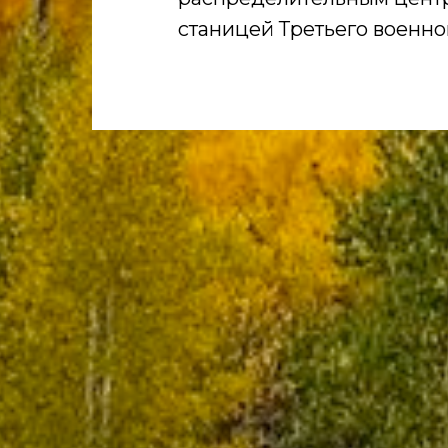
станицей Третьего военног