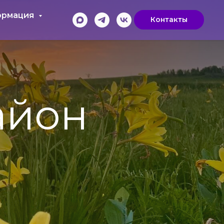
ормация
Контакты
айон