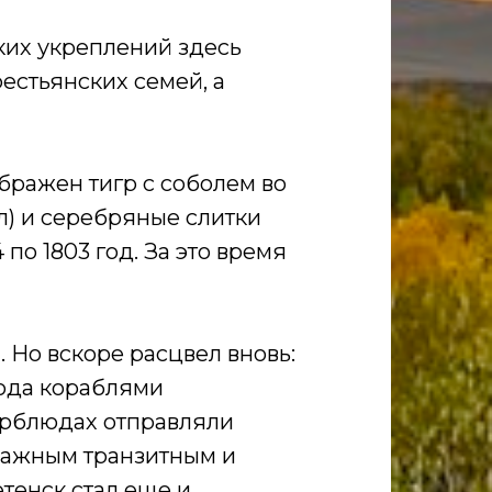
ких укреплений здесь
рестьянских семей, а
ображен тигр с соболем во
л) и серебряные слитки
о 1803 год. За это время
. Но вскоре расцвел вновь:
сюда кораблями
верблюдах отправляли
 важным транзитным и
тенск стал еще и