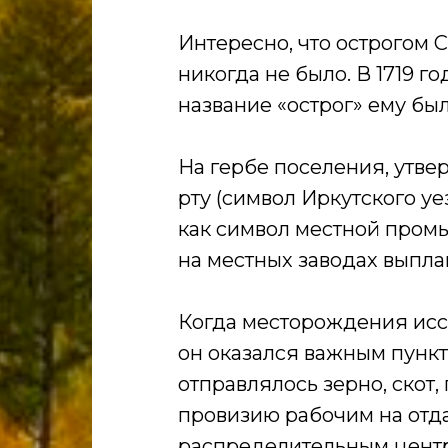
Интересно, что острогом 
никогда не было. В 1719 г
название «острог» ему бы
На гербе поселения, утвер
рту (символ Иркутского у
как символ местной промы
на местных заводах выпла
Когда месторождения иссяк
он оказался важным пунк
отправлялось зерно, скот
провизию рабочим на отда
распределительным центр