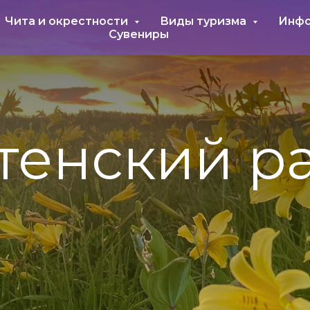
Чита и окрестности
Виды туризма
Инф
Сувениры
тенский р