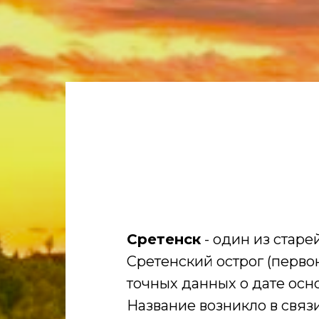
Сретенск
- один из старе
Сретенский острог (перво
точных данных о дате осно
Название возникло в связ