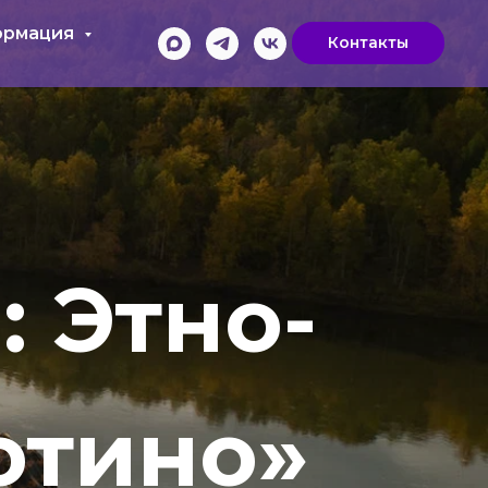
ормация
Контакты
: Этно-
отино»