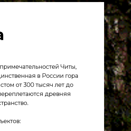
а
опримечательностей Читы,
динственная в России гора
стом от 300 тысяч лет до
е переплетаются древняя
транство.
ъектов: