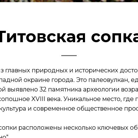
Титовская сопк
из главных природных и исторических дост
адной окраине города. Это палеовулкан, е
рой выявлено 32 памятника археологии возра
опошное XVIII века. Уникальное место, гд
 культура и современное общественное прос
 сопки расположены несколько ключевых об
но"