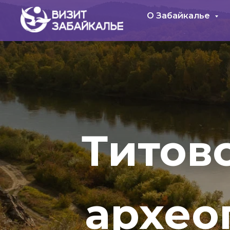
О Забайкалье
Титовс
архео