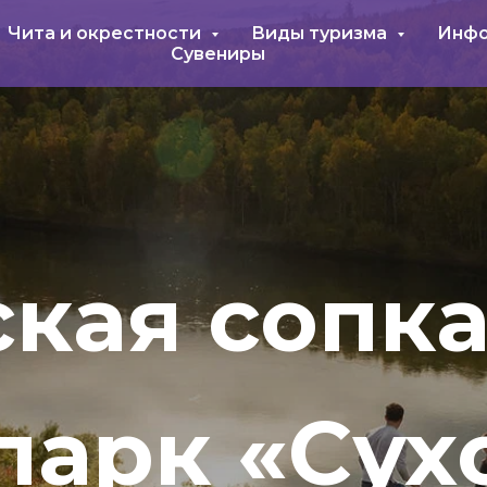
Чита и окрестности
Виды туризма
Инф
Сувениры
кая сопка
парк «Сух