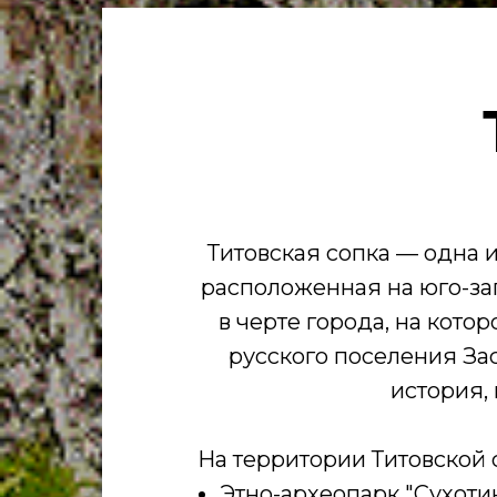
Титовская сопка — одна 
расположенная на юго-зап
в черте города, на кото
русского поселения Зас
история,
На территории Титовской
Этно-археопарк "Сухоти